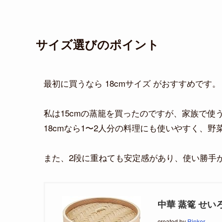
サイズ選びのポイント
最初に買うなら 18cmサイズ がおすすめです。
私は15cmの蒸籠を買ったのですが、家族で使
18cmなら1〜2人分の料理にも使いやすく、
また、2段に重ねても安定感があり、使い勝手が
中華 蒸篭 せいろ
created by
Rinker