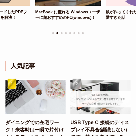
Fフ
MacBook に憧れる Windowsユーザ
娘が作ってくれた誕生日ケー
ーに超おすすめのPC(windows)！
愛すぎた話
人気記事
ダイニングでの在宅ワー
USB Type-C 接続のディス
ク！来客時は一瞬で片付け
プレイ不具合(認識しない)